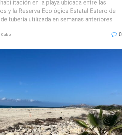
abilitación en la playa ubicada entre las
os y la Reserva Ecológica Estatal Estero de
 de tubería utilizada en semanas anteriores.
0
l Cabo