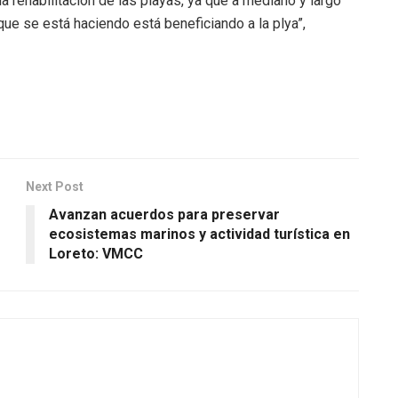
rehabilitación de las playas, ya que a mediano y largo
ue se está haciendo está beneficiando a la plya”,
Next Post
Avanzan acuerdos para preservar
ecosistemas marinos y actividad turística en
Loreto: VMCC