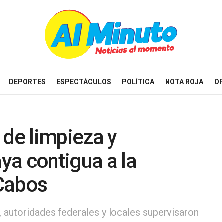
DEPORTES
ESPECTÁCULOS
POLÍTICA
NOTA ROJA
O
 de limpieza y
aya contigua a la
Cabos
 autoridades federales y locales supervisaron